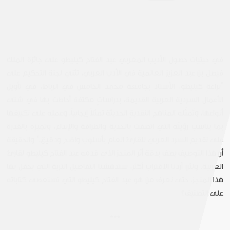
في حيثيات حصول الأديب المغربي عبد الفتاح كيليطو على جائزة الملك
فيصل بن عبد العزيز العالمية في الأدب العربي، تثني لجنة التحكيم على
"براعةِ كيليطو، الأستاذ بجامعة محمد الخامس في الرباط، في تأويل
الأعمال السردية العربية القديمة، بدراساتٍ مكثفة أحاطت بها في شتى
أنواعها، وتَمثُله المناهجِ النقديةِ الحديثة تمثلاً إيجابياً، وعملِه على تكييفها
بما يناسب رؤيتَه التي اتصفت بالجدية والطرافة والإبداع، وتميزِه بالقدرة
على تقديم السرد العربي للقارئ العام بأسلوب واضح ودقيق." والحقيقة
أن هذا التوصيف يصف بدقة أثر المنجز الذي قدمه عبد الفتاح كيليطو لقارئ
العربية. ولئن أردنا الاقتراب أكثر، ستدهشنا التفاصيل الثرية التي يحفل بها
هذا المنجز، حتى نعرف من هو عبد الفتاح كيليطو التي تستعصى كتاباته
على التصنيف؟
***