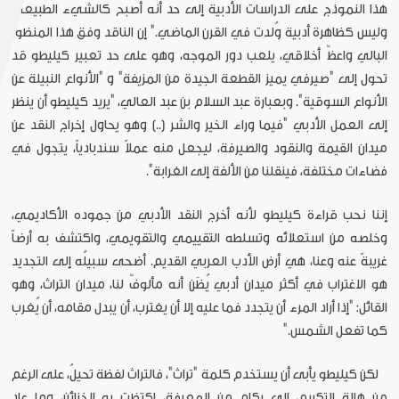
هذا النموذج على الدراسات الأدبية إلى حد أنه أصبح كالشيء الطبيعي
وليس كظاهرة أدبية وُلدت في القرن الماضي." إن الناقد وفق هذا المنظور
البالي واعظٌ أخلاقي، يلعب دور الموجه، وهو على حد تعبير كيليطو قد
تحول إلى "صيرفي يميز القطعة الجيدة من المزيفة" و "الأنواع النبيلة عن
الأنواع السوقية". وبعبارة عبد السلام بن عبد العالي، "يريد كيليطو أن ينظر
إلى العمل الأدبي "فيما وراء الخير والشر (..) وهو يحاول إخراج النقد عن
ميدان القيمة والنقود والصيرفة، ليجعل منه عملاً سندبادياً، يتجول في
فضاءات مختلفة، فينقلنا من الألفة إلى الغرابة".
إننا نحب قراءة كيليطو لأنه أخرج النقد الأدبي من جموده الأكاديمي،
وخلصه من استعلائه وتسلطه التقييمي والتقويمي، واكتشف به أرضاً
غريبةً عنه وعنا، هي أرض الأدب العربي القديم. أضحى سبيلُه إلى التجديد
هو الاغتراب في أكثر ميدان أدبي يُظَن أنه مألوفٌ لنا، ميدان التراث، وهو
القائل: "إذا أراد المرء أن يتجدد فما عليه إلا أن يغترب، أن يبدل مقامه، أن يُغرب
كما تفعل الشمس."
لكن كيليطو يأبى أن يستخدم كلمة "تراث"، فالتراث لفظة تحيلُ، على الرغم
من هالة التكريم، إلى ركام من المعرفة، اكتظت به الخزائن، وما عاد