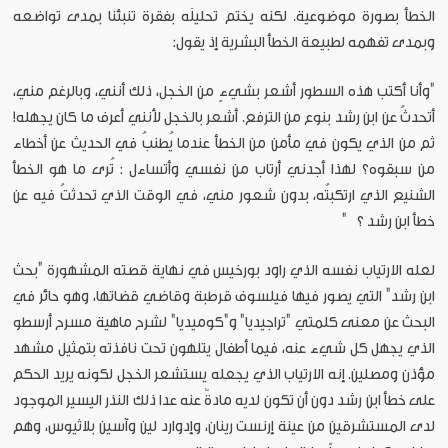
الخطأ بصورة موضوعية. لكنه يختم تحليلَه بفقرة تنبئنا بمدى تواضعه
وبمدى تفهمه لطبيعة الخطأ البشرية إذ يقول:
"وأنا أكتب هذه السطور أشعر بشيءٍ من الخجل، ذلك أنني، وبالرغم مني،
أتحدثُ عن ابن رشد بنوع من الترفع. أشعر بالخجل لأنني أعرف ما كان يجهله!
ثم من الذي يكون في مأمن من الخطأ عندما يُطنبُ في الحديث عن أخطاء
من سبقوه؟ لهذا أجدني أرتاب من نفسي وأتساءل : تُرى ما هو الخطأ
الشنيع الذي ارتكبتُه، بدون شعور مني، في الوقت الذي تحدثتُ فيه عن
خطأ ابن رشد ؟ "
لعله الارتياب نفسه الذي راود بورخيس في نهاية قصته المشهورة "بحث
ابن رشد" التي يصور فيها فيلسوف قرطبة وقاضي قضاتها، وهو حائر في
البحث عن معنى كلمتي "تراجيديا" و"كوميديا" لشرح ماهية مسرح أرسطو
الذي يجهل كل شيء عنه، فيما أطفال يتلهون تحت نافذته بتمثيل مشهد
مؤذن ومصلين. إنه الارتياب الذي يجعله يستشعر الخجل لكونه يريد الحكم
على خطأ ابن رشد دون أن تكون لديه مادةٌ عنه عدا ذلك النذر اليسير الموجود
لدى المستشرقين من عينة إرنست رينان، وإدوارد لين وآسين بلاثيوس، وهم