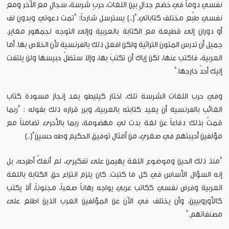
نفسي دوماً في خضم جدالٍ بين اللغات، حربٍ شرسة، سجالٍ مع الآخر ومع
نفسي طبَّع مختلف كتاباتي."(..) يسترسل شارحاً: "تمت دعوتي وبدون لف
أو دوران إلى قطيعة مع الكتابة بالعربية وإلى التوجه لجمهور مغاير.
جميل أن تدرس المتون التراثية ولكن افعل ذلك بالفرنسية لأن الخلاص بها. أما
العربية، فاكتب عنها، لكن إياك أن تكتبَ بها، وإلا ستظلُ حبيسها ولن يلتفت
إليك أحدٌ خارجها."
وفي حرب اللغات الشرسة تلك، اختار كيليطو بعد إنجاز مسودة كتاب
الغائب بالفرنسية أن يعيد كتابته بالعربية، وبرر قراره ذلك بقوله : "ربما
قمتُ بذلك دفاعاً عن لغة بدت لي مهضومة، ربما بالأحرى تضامناً مع
مؤلفين أحببتهم في صغري، من أمثال توفيق الحكيم وطه حسين"(..)
"منذ ذلك الحين وموضوع اللغة يهيمن على تفكيري، لم أنفكُ أطرحه، بل
إنه السؤال الأساس في كل ما كتبت. كان يلزم انتزاع حق الكتابة باللغة
العربية وفرض نفسي ككاتب عربي يواجه رهاناً صعباً، مجنوناً، ألا يكتب
كالأوروبيين، وأن يختلف في الآن عن المؤلفين العرب الذين اطلع على
مصنفاتهم."