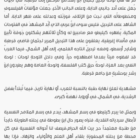
ثم ها هي لوحةُ ترحيل جثمان ابن رشد،
من مراكش إلى قرطبة، في تابوت
جُعل على أحد جانبي الدابة، وعلى الجانب الآخر، جُعلت مؤلفاتُ الفيلسوفِ
ومخطوطاتُه التي نجت من الإتلاف، فوزنَته وعدلته على ظهر الدابة. أما
الشاهد على الترحيل، فليس سوى ابنُ عربي الذي أبّد المشهدَ في الفتوحات
المكية. يُظهره كيليطو مع صاحبين له وكأن ثلاثتهم يشكلون جَوقةَ تأبين
في مأساة إغريقية، يعلقون على هذا الترحيلِ المرير لجثمانِ قاضي قرطبة
وشارح أرسطو، ومعه ترحيلُ انتاجه العلمي، إلى أهل الشمال، فيما العربُ
قد لفظوه ميتاً بعدما اضطهدوه حياً. وفي داخل اللوحةِ لوحات : لوحة
النفيِ بعد العزة، لوحةُ حرقِ كتبِ الفلسفة، ولوحةُ العامة وهم يطردون ابنَ
رشدٍ بوحشيةٍ من جامع قرطبة.
مشهدية تعلن نهاية حقبة بالنسبة للعرب، أو نهايةَ تاريخ، فيما تُبتدأ بفضل
الرشدية، في الشمال، في أوروبا، نهضةٌ كبرى.
وبمثل ما يبرع كيليطو في رسم المشهد، يُبدع في رسم الملامح النفسية
لأبطال سردياته النقدية، فنراه يصور حال ابن بطوطة في رحلته الطويلة خارجاً
من طنجة معتمداً حج بيت الله الحرام،
فيصف لنا أحواله النفسية في كل
محطة من رحلته المحفوزةِ بلقاءِ أهل العلم والأولياء والزهاد، فإذا بها