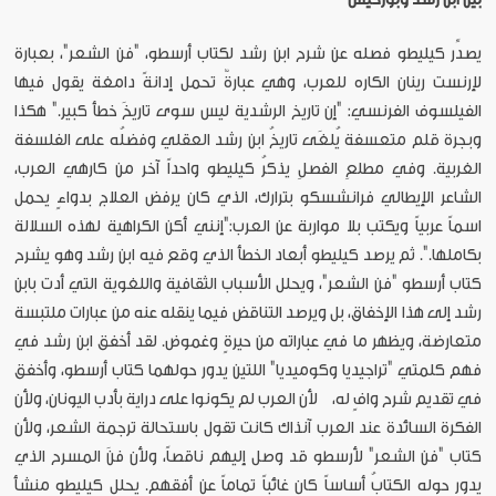
يصدِّر كيليطو فصله عن شرح ابن رشد لكتاب أرسطو، "فن الشعر"، بعبارة
لإرنست رينان الكاره للعرب، وهي عبارةٌ تحمل إدانةً دامغة يقول فيها
الفيلسوف الفرنسي: "إن تاريخ الرشدية ليس سوى تاريخَ خطأ كبير." هكذا
وبجرة قلم متعسفة يُلغَى تاريخُ ابن رشد العقلي وفضلُه على الفلسفة
الغربية. وفي مطلعِ الفصلِ يذكرُ كيليطو واحداً آخر من كارهي العرب،
الشاعر الإيطالي فرانشسكو بترارك، الذي كان يرفض العلاج بدواءٍ يحمل
اسماً عربياً ويكتب بلا مواربة عن العرب:"إنني أكن الكراهية لهذه السلالة
بكاملها.". ثم يرصد كيليطو أبعاد الخطأ الذي وقع فيه ابن رشد وهو يشرح
كتاب أرسطو "فن الشعر"، ويحلل الأسباب الثقافية واللغوية التي أدت بابن
رشد إلى هذا الإخفاق، بل ويرصد التناقض فيما ينقله عنه من عبارات ملتبسة
متعارضة، ويظهر ما في عباراته من حيرةٍ وغموض. لقد أخفق ابن رشد في
فهم كلمتي "تراجيديا وكوميديا" اللتين يدور حولهما كتاب أرسطو، وأخفق
في تقديم شرح وافٍ له، لأن العرب لم يكونوا على دراية بأدب اليونان، ولأن
الفكرة السائدة عند العرب آنذاك كانت تقول باستحالة ترجمة الشعر، ولأن
كتاب "فن الشعر" لأرسطو قد وصل إليهم ناقصاً، ولأن فنَ المسرح الذي
يدور حوله الكتابُ أساساً كان غائباً تماماً عن أفقهم. يحلل كيليطو منشأ