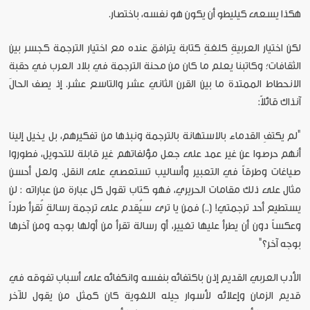
هكذا يسعى كيليطو أن يكون هو نفسه، باختصار.
لكن اختيار العربيةِ كلغةِ كتابة يترافق عنده مع اختيار الترجمة كجسر بين
الثقافات؛ وكاتبنا يعلم ما كان من محنة الترجمة في بلاد العرب في حقبة
الانحطاط الممتدة ما بين القرن الثاني عشر والتاسع عشر. إذ يصف الحالَ
آنذاك قائلاً:
"لم يكتفِ القدماء بالاستهانة بالترجمة ونبذها من تفكيرهم، بل يخيل إلينا
أنهم حرصوا عن غير عمد على جعل مؤلفاتهم غير قابلة للتحويل، فطوروا
صياغات وطرقاً في التعبير وأساليب تستعصي على النقل. ولعل أحسن
مثال على ذلك مقامات الحريري، فهو كتاب تقول كل عبارة من عباراته : لن
يستطيع أحد ترجمتي! (..) فمن يا ترى سيُقدم على ترجمة رسالةٍ تُقرأ طرداً
وعكساً دون أن يطرأ عليها تغيير، أو رسالة تقرأ من أولها بوجه ومن آخرها
بوجه آخر؟"
الأدب العربي القديم إذن باكتفائه بنفسه وانكفائه على أسباب تفوقه في
قديم الزمان وإعلائه لأسوار حِيله اللغوية كان كمثل من يقول للآخر