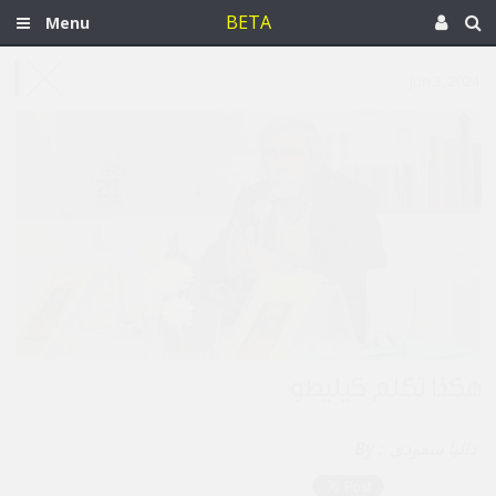
BETA
Menu
Jun 3, 2024
هكذا تكلم كيليطو
داليا سعودي
By :