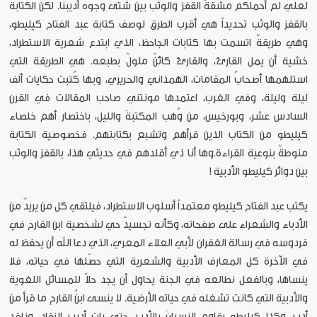
لعلي لم أحملكم مشقةَ القفز والوثب بين شتى وجوه أديبنا. لكن الكتابة
بالقفز والوثب تحديداً هي أقرب الطرق لوصف كتابة عبد الفتاح كيليطو،
وهي طريقةٌ اتسمت بها كتابات الجاحظ، الذي ابتدع شعرية الاستطراد،
خشية أن يمل القارئ، والقارئ كائنٌ ملولٌ بطبعه. هي الطريقة التي
استلهمها أصحابُ المقامات، الهمذاني والحريري، وبها كُتبت حكايات ألف
ليلة وليلة، وفي الغرب، اعتمدها مونتني صاحب المقالات في القرن
السادس عشر، وبورخيس، من وُهب المكتبةَ والليل، باختصار أهم خلصاء
كيليطو من الكتاب الذين قرأهم وتشبع بكتابتهم. فخصوصية الكتابة
منوطةٌ بنوعية القراءة.وها أنا ذي أقلدهم في حديثي هذا، بالقفز والوثب
بين دوائر كيليطو الأدبية !
يكتب عبد الفتاح كيليطو معتمداً أسلوب الاستطراد، فيلتقي كل من يريدُ من
الأدباء والشعراء على صفحاته، وكأنه تجسيدٌ حي لشخصية ابن القارح في
فردوسه في رسالة الغفران لأبي العلاء المعري، الذي دعا الله أن يحفظ له
في الآخرة كل المعارف الأدبية والشعرية التي حصّلها في حياته، فلا
ينساها، وبالفعل نطالعه في الجنة يحاول أن يجد حلاً للمسائل اللغوية
والأدبية التي كانت تشغله في حياته الأرضية. لا ينسى ابنُ القارحِ ما قرأ من
أدب، وكذا كيليطو يقاوم النسيانَ بالأدب، حتى بات أديب النقاد، وناقد