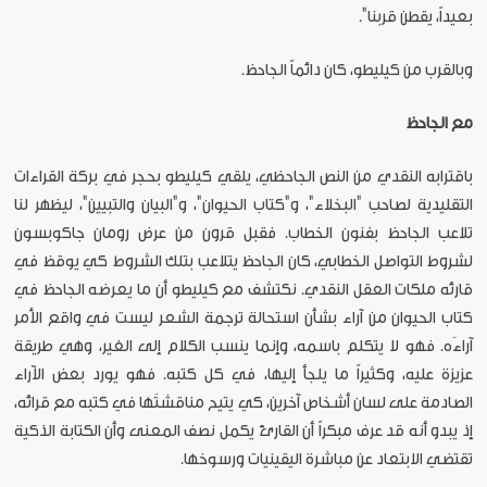
بعيداً، يقطن قربنا".
وبالقرب من كيليطو، كان دائماً الجاحظ.
مع الجاحظ
باقترابه النقدي من النص الجاحظي، يلقي كيليطو بحجر في بركة القراءات
التقليدية لصاحب "البخلاء"، و"كتاب الحيوان"، و"البيان والتبيين"، ليظهر لنا
تلاعب الجاحظ بفنون الخطاب. فقبل قرون من عرض رومان جاكوبسون
لشروط التواصل الخطابي، كان الجاحظ يتلاعب بتلك الشروط كي يوقظ في
قارئه ملكات العقل النقدي. نكتشف مع كيليطو أن ما يعرضه الجاحظ في
كتاب الحيوان من آراء بشأن استحالة ترجمة الشعر ليست في واقع الأمر
آراءَه. فهو لا يتكلم باسمه، وإنما ينسب الكلام إلى الغير، وهي طريقة
عزيزة عليه، وكثيراً ما يلجأ إليها، في كل كتبه. فهو يورد بعض الآراء
الصادمة على لسان أشخاص آخرين، كي يتيح مناقشتَها في كتبه مع قرائه،
إذ يبدو أنه قد عرف مبكراً أن القارئ يكمل نصف المعنى وأن الكتابة الذكية
تقتضي الابتعاد عن مباشرة اليقينيات ورسوخها.