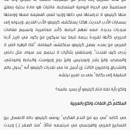
مستعملاً في الحياة اليومية المتسارعة. فالتراث هو مادة بحثية ينطلق
منها كيليطو لا لدراستها في ذاتها وإنما لنفي القطيعة معها ووصلها
بمسارات الأدب الحديث. هكذا يستكشف كيليطو الأدبَ القديم، ويحوله إلى
سرديات جديدة. معه نفهم الجاحظ كأحد معاصرينا، ونسمع مقامات
الحريري كأنها تغريدةُ بجعة تنبئ بما سيكون من ركود في تاريخ أدبنا
العربي من بعده. بفضل كيليطو سنكتشفُ المقامة، "تلك الزهرة التي لا
يُدرى كيف تفتحت". وسنلتقي بثنائيات لا تجتمع عند سواه، مثل دانتي
والمعري، وابنَ رشدٍ وبورخيس، وابنَ حزمٍ وبروست، والجاحظ ومونتني،
والشدياق ونابليون الثالث. إن أجمل ما في نقديات كيليطو أنه "يحول عالم
الحقيقة إلى حكاية" على حد تعبير نيتشه.
ولكن بأية لغة اختار كيليطو أن يسرِد عالمَه؟
المتكلمُ كل اللغات، ولكن بالعربية
في كتابه "في جو من الندم الفكري" يوصّف كيليطو حالة الانفصال بين
اللسانين العربي والفرنسي في مجتمعه قائلاً: "منذ الصغر (..) وجدت