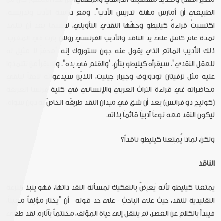
الطبيعي أن أمارس مهنة تدريس الأدب". ومع دراسة الأدب وتدريسه،
اكتسبتْ قراءةُ كيليطو وجهَها النقدي التأويلي، لاسيما بعد أن تتلمذ
لمدة عام كامل على يد الناقد والأديب الفرنسي رولان بارت في المغرب،
ذلك الأديب الماتع الذي يقول عنه جون ستوروك إنه "محفزٌ لا مثيل له
للعقل النقدي". سيقرأه كيليطو بتأنٍ، "والقلم في يده". وسيقرأ من تتلمذوا
عليه مثل تزفيتان تودوروف وجيرار جينيت، اللذيْن سيدعوانَه لاحقاً ليلقي
محاضراته في قراءة التراث العربي والإنساني في كلية فرنسا العريقة
(كوليج دو فرانس) بعد أن شق في ميدان النقد طريقَه الخاصَ به دون سواه،
ليكون النقد معه نوعاً أدبياً قائماً بذاته.
ولكن، لماذا يُمتِعنا كيليطو ناقداً؟
الناقد
يمتعنا كيليطو لأنه يَعرِضُ بالتفكيك لمسألة النقد ذاتها، فهو ينبذ النزعةَ
التقليدية للنقد، حيث على الباحثِ -على حد قوله- أن "يختار مؤلِفاً معيناً،
فيبدأ بالكلامِ عن العصر، ثم ينتقل إلى حياة المؤلف، مختتماً بآثاره. لقد طغى