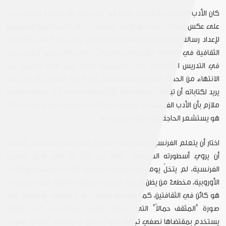
كان الأدب العربي بحاجة إليه، وكان هو على دراية بهذا النزوع القوي لديه،
على عكس ما كانت تعده له الأيام. وهو الذي ذهب إلى جامعة السوربون
لإعداد رسالة بالفرنسية فكتبها في موضوع عربي عن "السرد والأنساق
الثقافية في مقامات الهمذاني والحريري" ؛ وهو الذي أنفق أربعين سنة
في التدريس الأكاديمي للأدب بالفرنسية، فكان يمزق أوراق التحضير فور
الانتهاء من الحصة، لأنه كان على اقتناعٍ بأنه لا يريد الكتابةَ مثل الآخر، ولا
يريد لكتاباته أن تبقى حبيسة النهج الأكاديمي الجامد. كان يساوره شعورٌ
ملازم بأن الأدب الفرنسي لا يحتاجه، وبأن الأدب العربي يحتاجه بقدر ما كان
هو يستشعر الحاجة إلى الكتابة فيه وعنه.
اختار أن يتعلم الفرنسية كي يكتب بالعربية، هكذا يحب عبد الفتاح كيليطو
أن يروي أسطورته الشخصية، لكنه، وإن كان قد مزق أوراق التحضير
الفرنسية، لم يتخلّ يوماً عن المعرفة الوثيقة بالأدب الفرنسي وبالآداب
الأوروبية، مخطئ من يظن أن ثمة قطيعة بين روافد ثقافته الموسوعية، بل
هو كائن في الثقافتين، كمن يبحر بين ضفتي نهر لا يتوقف عن الجريان. إنها
صورة "المثقف حمالاً" التي جعلها كيليطو عنواناً لأحد كتبه، والتي
يستخدم بمقتضاها نصفي تجربته بُغيةَ تحقيق ما يسميه "تجسير الهوة :