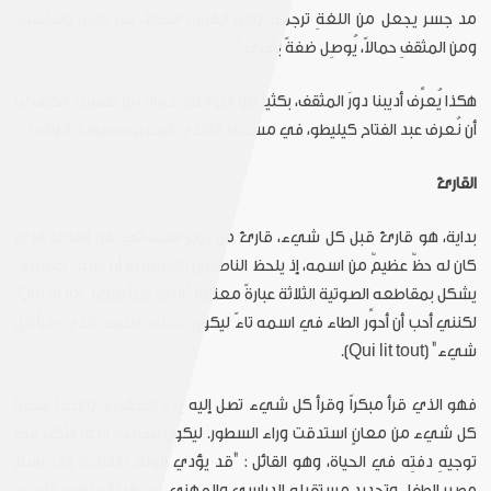
مد جسر يجعل من اللغةِ ترجمةً، ومن الهويةِ انتقالاً، بين تراثين وثقافتين،
ومن المثقفِ حمالاً، يُوصِل ضفةً بأخرى."
هكذا يُعرِّف أديبنا دورَ المثقف، بكثير من التواضع، حمالاً بين ضفتين، فكيف لنا
أن نُعرف عبد الفتاح كيليطو، في مسعاه النقدي المعروف بفرادة أدواته؟
القارئ
بداية، هو قارئ قبل كل شيء، قارئ من نوع استثنائي، هو القارئ الذي
كان له حظٌ عظيمٌ من اسمه، إذ يلحظ الناطقون بالفرنسية أن اسم "كيليطو"
يشكل بمقاطعه الصوتية الثلاثة عبارةً معناها "الذي يقرأ مبكراً" Qui lit tôt،
لكنني أحب أن أحوِّر الطاء في اسمه تاءً ليكون معنى اسمِه "الذي يقرأ كل
شيء" (Qui lit tout).
فهو الذي قرأ مبكراً وقرأ كل شيء تصل إليه يدُه الصغيرة، ولاحقاً سيقرأ
كل شيء من معانٍ استدقت وراء السطور. ليكون للقراءة الدورُ الأكبرُ في
توجيهِ دفتِه في الحياة، وهو القائل : "قد يؤدي الولعُ بالقراءة إلى رسم
مصير الطفل وتحديد مستقبله الدراسي والمهني، من هذا المنظور كان من