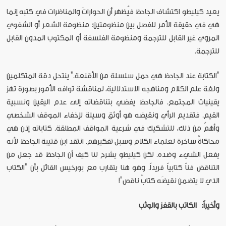
يعيد كيليطو اكتشاف الجاحظ فيُظهر أن الحواراتَ والمناظرات في كتبه إنما
هي في حقيقة الأمر للفصل بين منظومتين: منظومة الشعر أو الشفوي
المروي غير القابل للترجمة ومنظومة الفلسفة أو المكتوب المدون القابل
للترجمة.
"الكتابة عند الجاحظ هي حمل سلسلة من الأقنعة." ينتحل دقة المتكلمين
ولغة علم الكلام ومناهجه الاستدلالية، لمناقشة توافه الأمور بصورة تهز
يقينيات المجتمع. فالجاحظ يفضي بتناقضاته إلى عدم اليقين ونسبية
القيم. فتقديم الرأي ونقيضه هو أوثق وسيلة لإخفاء الموقف الشخصي
وأهمُ من ذلك، للتشكيك في شرعية المواقف المطلقة. كتاباته إذن هي
محاكاةٌ ساخرة لعلماء الكلام وسبل تفكيرهم. انتقد ابن قتيبة الجاحظ لأنه
يفعل الشيء وضده. لكن كيليطو يشرح لنا كيف أن الجاحظ قد جعل من
التناقض فناً كتابياً فريداً. وهو هنا يتقارب مع بورخيس القائل بأن "الكتاب
الذي لا يتضمن نقيضَه كتابٌ ناقص"!
وأخيراً: الكاتب بالقفز والوثب