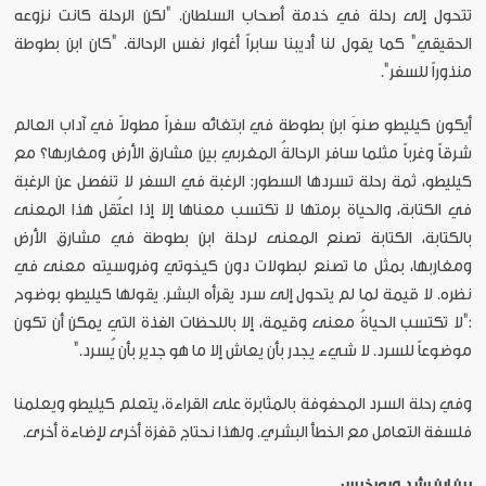
تتحول إلى رحلة في خدمة أصحاب السلطان. "لكن الرحلة كانت نزوعه
الحقيقي" كما يقول لنا أديبنا سابراً أغوار نفس الرحالة. "كان ابن بطوطة
منذوراً للسفر".
أيكون كيليطو صنوَ ابن بطوطة في ابتغائه سفراً مطولاً في آداب العالم
شرقاً وغرباً مثلما سافر الرحالةُ المغربي بين مشارق الأرض ومغاربها؟ مع
كيليطو، ثمة رحلة تسردها السطور: الرغبة في السفر لا تنفصل عن الرغبة
في الكتابة، والحياة برمتها لا تكتسب معناها إلا إذا اعتُقل هذا المعنى
بالكتابة، الكتابة تصنع المعنى لرحلة ابن بطوطة في مشارق الأرض
ومغاربها، بمثل ما تصنع لبطولات دون كيخوتي وفروسيته معنى في
نظره. لا قيمة لما لم يتحول إلى سرد يقرأه البشر. يقولها كيليطو بوضوح
:"لا تكتسب الحياةُ معنى وقيمة، إلا باللحظات الفذة التي يمكن أن تكون
موضوعاً للسرد. لا شيء يجدر بأن يعاش إلا ما هو جدير بأن يُسرد."
وفي رحلة السرد المحفوفة بالمثابرة على القراءة، يتعلم كيليطو ويعلمنا
فلسفة التعامل مع الخطأ البشري. ولهذا نحتاج قفزة أخرى لإضاءة أخرى.
بين ابن رشد وبورخيس