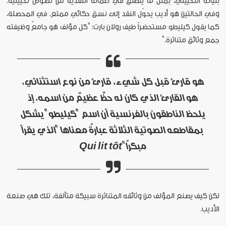
بنيانه التخييلي، بمثل ما ينطلق في أعماله النقدية من نصوص تخييلية.
وفي الحالتين هو أديب يحوّل النقد إلى نسق حكائي ممتع. في المحصلة،
كما يقول كيليطو مستحضراً طيف رولان بارت: "كل مؤلف هو جامعٌ وظيفته
جمع وثائق متناثرة."
هو قارئ قبل كل شيء، قارئ من نوع استثنائي،
هو القارئ الذي كان له حظٌ عظيمٌ من اسمه، إذ
يلحظ الناطقون بالفرنسية أن اسم "كيليطو" يشكل
بمقاطعه الصوتية الثلاثة عبارةً معناها "الذي يقرأ
مبكراً" Qui lit tôt
لكن كيف يصنع المؤلف من وثائقه المتناثرة سبيكة متآلفة، تلك هي صنعة
الأديب.