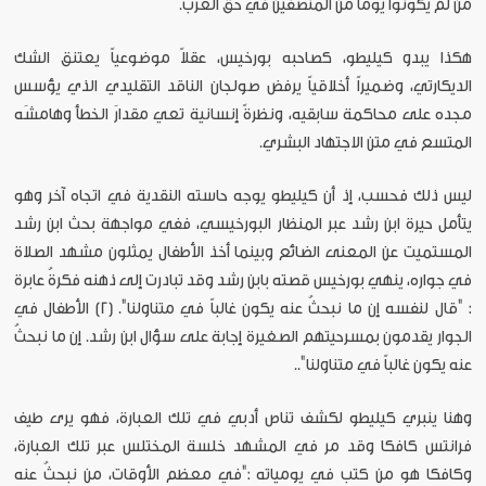
من لم يكونوا يوماً من المنصفين في حق العرب.
هكذا يبدو كيليطو، كصاحبه بورخيس، عقلاً موضوعياً يعتنق الشك
الديكارتي، وضميراً أخلاقياً يرفض صولجان الناقد التقليدي الذي يؤسس
مجده على محاكمة سابقيه، ونظرةً إنسانية تعي مقدارَ الخطأ وهامشَه
المتسع في متن الاجتهاد البشري.
ليس ذلك فحسب، إذ أن كيليطو يوجه حاسته النقدية في اتجاه آخر وهو
يتأمل حيرة ابن رشد عبر المنظار البورخيسي، ففي مواجهة بحث ابن رشد
المستميت عن المعنى الضائع وبينما أخذ الأطفال يمثلون مشهد الصلاة
في جواره، ينهي بورخيس قصته بابن رشد وقد تبادرت إلى ذهنه فكرةُ عابرة
: "قال لنفسه إن ما نبحثُ عنه يكون غالباً في متناولنا". (2) الأطفال في
الجوار يقدمون بمسرحيتهم الصغيرة إجابة على سؤال ابن رشد. إن ما نبحثُ
عنه يكون غالباً في متناولنا"..
وهنا ينبري كيليطو لكشف تناص أدبي في تلك العبارة، فهو يرى طيف
فرانتس كافكا وقد مر في المشهد خلسة المختلس عبر تلك العبارة،
وكافكا هو من كتب في يومياته :"في معظم الأوقات، من نبحثُ عنه