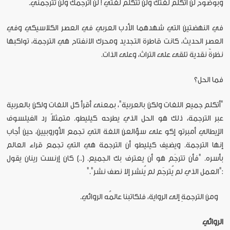
وبوضوح لن أتكلم لغتك ولن تتكلم لغتي ! لن أترجمك ولن تترجمني.
في النهضتين التي شهدهما الأدب العربي في العصر الكلاسيكي وفي
العصر الحديث، كانت قاطرة التجديد ومحرك الانفتاح هي الترجمة، تواكبها
نظرةٌ نقدية تلقى على التراث، وعلى الذات.
فما الحل؟
"أتكلم جميع اللغات ولكن بالعربية"، بمعنى أقرأ كل اللغات ولكن بالعربية
عبر الترجمة، ذلك هو الحل الذي يطرحه كيليطو. متمثلاً رد الفيلسوف
الإيطالي أمبرتو إكو على سؤال
عن اللغة التي تجمع الأوروبيين، حين أجاب
إنها الترجمة. ويضيف كيليطو أن الترجمة هي التي تجمع قراء العالم
بأسره. "فأن تترجَم هو أن يعترف بك الجميع. (..) كان إرنست رينان يقول
:"العمل الذي لم يُترجَم لم يُنشر إلا نصف نشر"."
ومن الترجمةِ إلى الرواية، فلكاتبنا عالمُه الروائي.
الروائي