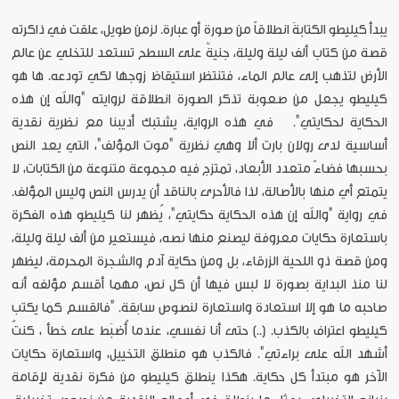
يبدأ كيليطو الكتابةَ انطلاقاً من صورة أو عبارة. لزمن طويل، علقت في ذاكرته
قصة من كتاب ألف ليلة وليلة، جنيةٌ على السطح تستعد للتخلي عن عالم
الأرض لتذهب إلى عالم الماء، فتنتظر استيقاظ زوجها لكي تودعه. ها هو
كيليطو يجعل من صعوبة تذكر الصورة انطلاقة لروايته "والله إن هذه
الحكاية لحكايتي". في هذه الرواية، يشتبك أديبنا مع نظرية نقدية
أساسية لدى رولان بارت ألا وهي نظرية "موت المؤلف"، التي يعد النص
بحسبها فضاءً متعدد الأبعاد، تمتزج فيه مجموعة متنوعة من الكتابات، لا
يتمتع أي منها بالأصالة، لذا فالأحرى بالناقد أن يدرس النص وليس المؤلف.
في رواية "والله إن هذه الحكاية حكايتي"، يُظهر لنا كيليطو هذه الفكرة
باستعارة حكايات معروفة ليصنع منها نصه، فيستعير من ألف ليلة وليلة،
ومن قصة ذو اللحية الزرقاء، بل ومن حكاية آدم والشجرة المحرمة، ليظهر
لنا منذ البداية بصورة لا لبس فيها أن كل نص، مهما أقسم مؤلفه أنه
صاحبه ما هو إلا استعادة واستعارة لنصوص سابقة. "فالقسم كما يكتب
كيليطو اعتراف بالكذب. (..) حتى أنا نفسي، عندما أُضبَط على خطأ ، كنتُ
أشهد الله على براءتي". فالكذب هو منطلق التخييل، واستعارة حكايات
الآخر هو مبتدأ كل حكاية. هكذا ينطلق كيليطو من فكرة نقدية لإقامة