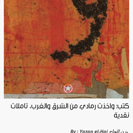
كتب: وأخذتُ رمادي من الشرق والغرب، تأمّلات
نقدية
Yazan el-Haj يزن الحاج
By :