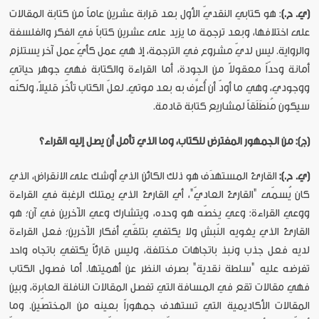
(ي. ح.)
: هو كتابي النقديّ الأول بعد قرابة عشرين عاماً من كتابة المقالات
على اختلافها، وبعد ترجمة ما يزيد على عشرين كتاباً في الفكر والفلسفة
والرواية. ليس لديّ مشروع في الترجمة، إذ هي عمل كأيّ عمل آخر يستلزم
أمانة وحدّاً معقولاً من الجودة، أما القراءة والكتابة فهي جوهر حياتي
ووجودي، وهي ما أودّ أن أُعرَّف به بعد موتي. لعلّ الكتاب تأخّر قليلاً، ولكنّه
سيكون مُنطَلَقاً لمشاريع كتابة قادمة.
(ج): من الجمهور المفترض للكتاب، وما الذي تأمل أن يصل إليه القراء؟
(ي. ح.):
القارئ المستهدَف هو ذلك الكائن الذي أوشك على الانقراض، الذي
كان يُسمّى "القارئ العاديّ"، أي القارئ الذي يمتلك الرغبة في القراءة
ووعي القراءة: وعي يخصّه هو وحده، ويتشارك وعي الآخرين في آن؛ هو
القارئ الذي يغويه النّبش ولا يكتفي بتلقّي أفكار الآخرين؛ فعل القراءة
لديه فعل جذب ونبذ باتجاهات مختلفة، وليس قارئاً يكتفي باتجاه واحد
تفرضه عليه "سلطة نقدية" بصرف النظر عن أهميتها. أما فصول الكتاب
فهي مقالات تقع في المسافة التي تفصل المقالات النافلة العابرة، وبين
المقالات الأكاديمية التي تستهدف جمهوراً بعينه من المختصّين. وما