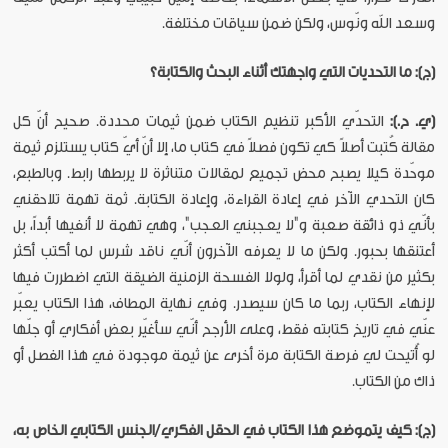
وسعد الله ونّوس، ولكن ضمن سياقات مختلفة.
(ج): ما التحديات التي واجهتك أثناء البحث والكتابة؟
(ي. ح.):
التحدّي الأكبر تنظيم الكتاب ضمن ثيمات محددة. صحيح أنّ كل
مقالة كُتبت أصلاً كي تكون فصلاً في كتاب ما، إلا أنّ أيّ كتاب يستلزم ثيمة
موحّدة كيلا يصبح محض تجميع لمقالات متناثرة لا يربطها رابط. وبالطبع،
كان التحدي الآخر في إعادة القراءة، وإعادة الكتابة. ثمة تهمة تلاحقني
بأنّي ذو ذائقة صعبة و"لا يعجبني العجب"، وهي تهمة لا أنفيها أبداً، بل
أعتنقها بحبور. ولكن ما لا يعرفه الآخرون أنّي ناقد شرس لما أكتب أكثر
بكثير من نقدي لما أقرأ، ولولا الفسحة الزمنية الضيقة التي اضطررت فيها
لإنهاء الكتاب، ربما ما كان سيصدر. وفي نهاية المطاف، هذا الكتاب يعبّر
عنّي في تاريخ كتابته فقط، وعلى الأرجح أنّي سأغيّر بعض أفكاري أو جلّها
لو أُتيحت لي فرصة الكتابة مرة أخرى عن ثيمة موجودة في هذا الفصل أو
ذاك من الكتاب.
(ج): كيف يتموضع هذا الكتاب في الحقل الفكري/الجنس الكتابي الخاص به،