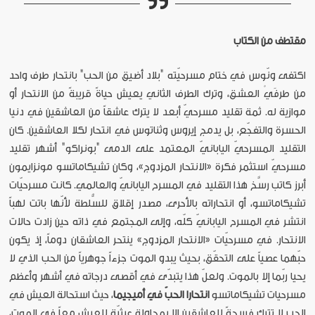
مقتطف من الكتاب
اكتفى ونّوس في ختام مسرحيّته "بلاد أضيق من الحب" بانتحار طرف واحد
من طرفَيْ العشق، وترك الطرف الثاني يعيش حياةً قريبةً من الانتحار أو
موازية له. ثمة تقليد مسرحيّ أبعد لا يترك عاشقاً من العاشقين في دنيا
الحسرة والتفجّع، بل يدمج إيروس وثناتوس في انتحار لكلا العاشقين. كان
التقليد المسرحيّ اليابانيّ المعتمد على الدمى "بونراكو" أشهر تقليد
مسرحيّ استثمر فكرة «الانتحار المزدوج»، وكان تشيكاماتسو مونزايمون
أبرز كاتب رسَّخ هذا التقليد في المسرح اليابانيّ والعالمي. كانت مسرحيّات
تشيكاماتسو، أو انتحاراته بالأحرى، مصدر إقلاق للسُّلطة لأنّها باتت لهباً
انتشر في المسرح اليابانيّ كلّه، وإلى المجتمع في ذاته حين زادت حالات
الانتحار. في مسرحيّات «الانتحار المزدوج» ينتحر العاشقان دوماً، إذ يكون
حبّهما عصياً على التحقّق، بحيث يبدو الموت جزءاً جوهرياً من الحب الذي لا
يحيا ربّما إلا بالموت. ولعلّ هذا يتبدّى في أقصى درجاته في أشهر وأعظم
مسرحيات تشيكاماتسو
انتحارا الحبّ في أميجيما
، حيث استحالة العيش في
الحب لا تترك فسحةً للعاشقين إلا بمحاولة عبثيّة للعيش معاً في الموت،