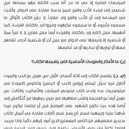
المراجعات العابرة إلا في ما ندر. أما سبب الكتابة فهو ببساطة ميل
شخصيّ إلى قراءة الأدب والفن ضمن عدسة مقارنة على الدوام، وأشرتُ
في المقدمة إلى أن الأدب والفن ولد مقارناً، إذ دوَّنَ الكتّاب الأوائل ما
سمعوه فأحبّوه، أو ما سمعوه فكرهوه وقرّروا الردّ بالكتابة. القراءة، كما
أفهمها، فعل كتابة وردّ بالكتابة. والقراءة أُيضاً فعل مقارن، إذ لا نقرأ عملاً
أو شخصية إلا ونُرفقها على الدوام مع عمل آخر أو شخصية أخرى، تتقاطع
معها أو توازيها أو تحاذيها أو قد تُناقِضها.
(ج): ما الأفكار والطروحات الأساسية التي يتضمنها الكتاب؟
(ي. ح.):
ينقسم الكتاب إلى ثلاثة أقسام: الأول: نص طويل عن الحب والموت
أتناول فيه تحوُّل ثيمتَيْ إيروس (الحب أو الجنس) وثناتوس (الموت) في
ميثولوجيات عدة ولدى كتّاب متنوّعي المشارب والأساليب؛ والثالث: نص
طويل أيضاً عن الفاجعة وتقلُّب مظاهرها مع صون جوهرها من گلگامش إلى
أيامنا هذه حيث نكون الشّهود على الفواجع قبل أن تبتلعنا ليكون غيرنا
شاهداً علينا؛ وبينهما قسم ثانٍ يضمّ تسع تأمّلات مقارنة في أعمال لكتّاب
عديدين، معظمهم من كتّابي المفضّلين الذين أعود إليهم دائماً، ولذا سيجد
القارئ تكراراً في بعض الأسماء، بخاصة إميل حبيبي وعبد الرحمن منيف