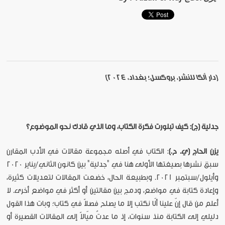
(دار ألكا للنشر، بروكسل؛ بغداد، 2024)
جدلية (ج): كيف تبلورت فكرة الكتاب، وما الذي قادك نحو الموضوع؟
يزن الحاج (ي. ح.)
: الكتاب في أصله مجموعة مقالات في الأدب المقارن
سبق نشرها بصيغتها الأولى هنا في "جدلية" بين كانون الثاني/يناير 2020
وأيلول/سبتمبر 2021. وبطبيعة الحال، خضعت المقالات لتعديلات كثيرة،
وإعادة كتابة في مواضع، ودمج بين مقالتين أو أكثر في مواضع أخرى. لا
أعلم من قال إنّ علينا ألّا نكتب إلا ما يصلح فصلاً في كتاب؛ وبات هذا القول
دليلي إلى الكتابة منذ سنوات، إذ ما عدتُ ميّالاً إلى المقالات القصيرة أو