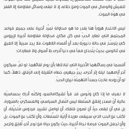
للعيش والوصال في الموت ومن خلاله، إذ لا تبقى وسائل مقاومة إلا القفز
في هوّة الموت.
ليس الانتحار هروباً هنا بقدر ما هو محاولة تمرُّد أخيرة على جميع قواعد
المجتمع التي تطارد الحبّ في كل مكان، محاولة مقاومة أخيرة لإيروس
كي يترسّخ في حالة دنيويّة بعد أن أقصاه اللاهوت، فلا يجد سبيلاً إلا الغرق
في ثناتوس، بحيث يتّحدان معاً في دنيا أخرى بلا أسوار، ولا مطاردات:
أقسما في رسائلهما الأخيرة التي تبادلاها بأن يوم لقائهما، لو تمَّ، سيكون
آخر أيامهما. ليلة إثر أخرى، يجرُّ جيهيي خطاه الثقيلة إلى الزّقاق، ذاهلاً، كما
لو أنّ روحه غادرت جسداً التهمتْهُ نيران الحبّ.
لا نعرف ما إذا كان ونّوس قد قرأ تشيكاماتسو، ولكنّه أدرك بحساسيّة
عالية أنّ مصدر إقلاق السُّلطة ليس النّضال السياسيّ والعسكريّ بالضّرورة،
بل في أن تبقى حياً، أن تصون قلقك، أن تواصل تشييد فردوس مُتخيَّلة، أن
تكتب عن الحب الذي سيبقى طريدة أزليّة للسُّلطات، وأن تكتب عن الموت، بل
وأن تجعل الموت فرصة نجاة أخيرة، حيث يكون حياة من نوع آخر، تُقلِق وتزعج