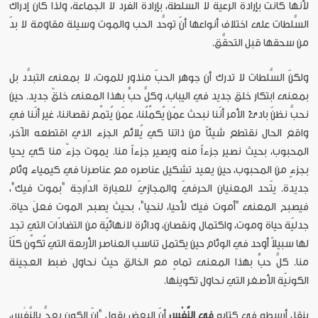
لأنّها كانت بإرادة الرعيّة لا السُّلطة، بإرادة الفرد لا الجماعة، ولذا كان إدراك
السُّلطات على اختلاف أنواعها أنّ توحُّد الحب والموت وسيلة مقاومة لا بدّ
من سحقها قبل التحقُّق.
ولكنّ السُّلطات لا تدرك أن جوهر الحبّ منذور للموت، لا بمعنى التبدُّد بل
بمعنى ابتكار خلق جديد في اليباب، وكلُّ حبٍّ بهذا المعنى خلقٌ جديد. حين
نحبُّ نظنّ بادئ الأمر أنّنا نبحث عمّن يُكمِّلُنا، عمّن يُتمِّم نقصاننا، غير أنّنا في
واقع الحال نقتطع شيئاً من ذاتنا كي يُلائم الجزء الذي اقتطعه الآخر،
المحبوب، بحيث نصير جزءاً منه ويصير جزءاً منا. يموت جزءٌ منا كي يحيا
بجزءٍ من المحبوب، حين يعيد تشكيل عناصره مع عناصرنا في كيمياء وئام
جديدة. يتّحد المعنيان الحرفيّ والمجازيّ للعبارة الدّارجة "بموت فيك"،
فيصبح المعنى "أموت فيك لأحيا، لنحيا"، بحيث يصبح الموت فعلَ حياة.
جدليّة حياة وموت، واكتمال ونقصان، ودائرة لانهائيّة من التضادّات التي تجد
لها سبيلاً أوحد في الوئام حين يكتمل تناسب العناصر الأربعة التي تُكوِّن كلّاً
منا. كلُّ حبٍّ بهذا المعنى تماهٍ مع الخالق حيث نحاول ضبط العجينة
الكونيّة الأصغر التي نحاول تكوينها.
ينقل أرسطو في كتابه
في النَّفْس
أنّ البعض يقول "إنّ الكون يعجُّ بالنَّفْس،