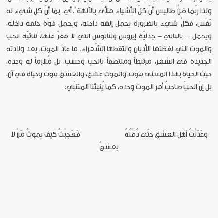
ولذا ربّما ظنَّ طاليس أنّ كلّ الأشياء ملأى بالآلهة". أي، بما أنّ كل شيء له
نَفْس، فكلُّ شيء بالضرورة يحمل إلهه داخله، ويحمل قوّة خلقه داخله،
ويحمل – بالتالي - جدليّة إيروس وثناتوس التي لا مفرّ منها، ثنائيّة الحب
والموت التي لفظتها الأديان والتقطها الشّعراء. ما عادَ الموت، بعد ولادته
الجديدة في الشعر، مرتبطاً وملتصقاً بالحب وحسب، بل مُلازِماً له وحده،
حيث الحياة بهذا المعنى موت، والموت عشق، والعشق موت وحياة في آن،
بل إنّ الحبّ صاحبُ أمر الموت وحده، كما يُنبِئنا المتنبّي:
وعَذَلْتُ أهل العشقِ حتّى ذُقْتُهُ فَعَجِبْتُ كيف يموتُ مَنْ لا
يعشقُ