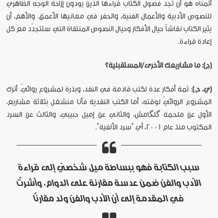
أتمنّاه هو أن تجد فصول الكتاب قرّاءها الذين يودّون إزاحة الوجه الظاهريّ
للنصوص الأدبية والأعمال الفنية، والحفر في معانيها الأعمق. والأهم، أن
يثير الكتاب نقاشاً حيال الأفكار وحيال النصوص المنتقاة التي ستتجدّد مع كل
إعادة قراءة.
(ج): ما مشاريعك الأخرى/المستقبلية؟
(ي. ح.)
: ثمة أفكار عدة لكتب قادمة في النقد، وبذرة لمشروع روائيّ. أترك
المشروع الروائيّ لوقته، أما الكتب النقدية فأنا منشغل بثلاثة مشاريع،
الأول عن ملحمة گلگامش، والثاني عن إميل حبيبي، والثالث عن السرد
المكتوب منذ عام 2001، أي "سرد الألفية".
سبب الكتابة فهو ببساطة ميل شخصيّ إلى قراءة
الأدب والفن ضمن عدسة مقارنة على الدوام، وأشرتُ
في المقدمة إلى أن الأدب والفن ولد مقارناً