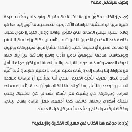
وكيف سيتفاعل معه؟
(ي. ح.)
: الكتاب مكوَّن من مقالات نقدية مقارنة، وهو جنس مُغيَّب بدرجة
كبيرة عربياً، لو استثنينا الدراسات الأكاديمية التخصصية. ما أتوق إليه حقاً هو
إعادة الاعتبار لجنس المقالة الذي تعرّض لإهانة وإذلال مديدين طوال عقود،
بخاصة في العقدين الأخيرين اللذين شهدا تأسيس دكاكين إعلامية لا تنشر
إلا مقالات قصيرة أو تلخيصاً لكتب، وشهدا انتشاراً مرعباً لفيديوهات يوتيوب
وبودكاست هدفها الجوهريّ تدمير الأدب والفن والذائقة حين يُراد منها
تجريف الوعي، وتسخيف جوهر القراءة. ولا بدّ لي هنا من تكرار جملة لا أملّ
من تكرارها: إننا بحاجة إلى ورشات تعليم قراءة لا تعليم كتابة، إذ ثمة أمّيّة
أفدح تتجاوز تعريف الأمّيّة القديم؛ ندعي أنّنا نقرأ، غير أنّ قراءاتنا منزوعة
الدسم والوعي والتأمّل. وما أتمنّاه لهذا الكتاب هو أن يجد قارئاً يدرك معنى
القراءة وجوهرها، كي يشتبك مع الأفكار حتّى لو كان الاشتباك يعني
تخطئة أفكاري برمّتها. فالنّقد، كما أفهمه، فعلُ قراءةٍ يهدم ليبني،
ويفكّك ليركّب، وليخلق وعياً جديداً مع كل قراءة جديدة.
(ج): ما موقع هذا الكتاب في مسيرتك الفكرية والإبداعية؟