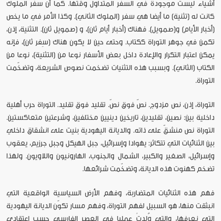
أشياء ليست موجودة في السفر المتداول وقتها. كما أن سفر الملوك
كانت له (تثنية) ما أيضا هي سفر (الملوك الثاني). وكذا الأمر في ما يخص
(أخبار الأيام) و(صمويل). فهناك (أخبار أيام ثان)، و (صمويل ثان). التثنية، إذن،
تكمن في جوهر التوراة ككتاب. وحتى حين لا يكون هناك (سِفر ثان)، فإنه
يمكن اعتبار التكرار والإعادة داخل بعض الأسفار نوعا من (التثنية)، نوعا من
الكتاب (الثاني). وبسبب هذه التثنيات تضخمت نصوص الشريعة، وتضخّمت
التوراة.
التوراة، إذن، نص مزدوج. نصّ فوق نصّ. تقليد فوق تقليد. التوراة حرب أهلية
داخلية بين: نصين، تقليدين، تاريخين دينيين مختلفين، وشرعتين متعاكستين.
التوراة نص منشقّ على ذاته. والديانة اليهودية بنيت على انشقاق داخلي
بين الثنائيات التي تتكاثر: يهوادا وإسرائيل، جبل الهيكل وجبل جرزيم، يعقوب
وإسرائيل، الصغير والكبير، الشمال والجنوب، الهارونيون واللاويون. ولهذا
تضخم كهنوت هذه الديانة، وتضخّمت شرائعها.
فهم هذه الثنائيات المتضاربة، وفهم الأرض السياسية الواقعية التي
انبثقت منها، هو السبيل لفهم التوراة، وفهم مسار تكوّن الديانة اليهودية
التي نعرفها، والتي وُلدتْ عمليا في العصر الفارسي حسب اعتقادي