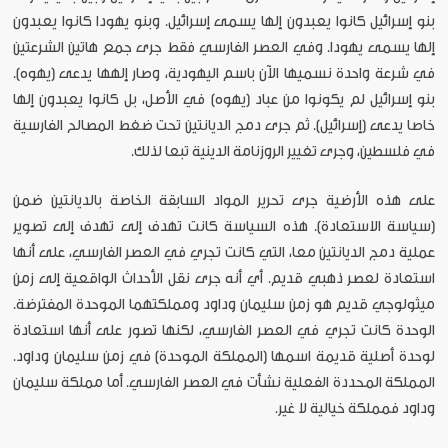
بنو إسرائيل كانوا يعبدون إلها يسمى إسرائيل. وبنو يهودا كانوا يعبدون
إلها يسمى يهودا. وفي العصر الفارسي فقط جرى جمع هاتين الشرعتين
في شرعة واحدة نسميها الآن باسم اليهودية، وصار إلهها يدعى (يهوه).
بنو إسرائيل لم يكونوا من عباد (يهوه) في الأصل، بل كانوا يعبدون إلها
خاصا يدعى (إسرائيل). ثم جرى دمج الديانتين تحت ضغط المصالح الفارسية
في فلسطين، وجرى تغيير الروزنامة الدينية تبعا لذلك.
على هذه الأرضية جرى تحرير المواد السابقة الخاصة بالديانتين ضمن
(سياسة الاستعادة). هذه السياسة كانت تهدف إلى تهدف إلى تصوير
عملية دمج الديانتين معا، التي كانت تجري في العصر الفارسي، على أنها
استعادة لعصر ذهبي قديم. أي أنه جرى نقل الأحداث الواقعية إلى زمن
ميثولوجي قديم هو زمن سليمان وداود ومملكتهما الموحدة المفترضة.
الوحدة كانت تجري في العصر الفارسي، لكنها تصور على أنها استعادة
لوحدة أصلية قديمة اسمها (المملكة الموحدة) في زمن سليمان وداود.
المملكة المحددة الفعلية نشأت في العصر الفارسي. أما مملكة سليمان
وداود فمملكة خيالية لا غير.