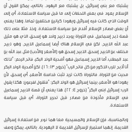
يشتبك مع بني إسرائيل، بل يشتبك مع اليهود. بالتالي، يمكن القول أن
الإسلام يعود في بعض اللحظات إلى ما قبل سياسة الاستعادة، أي إلى
الوقت الذي كانت فيه إسرائيل ويهودا كيانين مختلفين تماما. وهذا يعني
أن بعض مصادر الإسلام أقدم من سياسة الاستعادة. وخذ مثلا على ذلك
قصة ذبح إسماعيل. في التوراة يوجد ذبيح واحد هو إسحق، الذي هو مثيل
عبد الله الذبيح. لكن في الإسلام هناك أيضا إسماعيل الذبيح. وهو ذبيح
مختلف عن الذبيح إسحق. الذبيح إسحق هو (الأصغر والأحب) مثل عبد الله بن
عبد المطلب. أما الذبيح إسماعيل فهو أضحية الولد البكر، فاتح الرحم: "لذلك
أنا أذبح للرب الذكور من كل فاتح الرب" (خروج 13: 16). لكن أضحية الولد البكر
محيت من التوراة. فالتوراة كانت تريد تثبت قداسة الأصغر، أي إسحق، لأن
يهودا هو الأصغر، بينما إسرائيل هو الولد البكر: "فتقول لفرعون: هكذا يقول
الرب: إسرائيل ابني البكر" (خروج 4: 22). هذا يعني أن قصة الذبيح إسماعيل
في الإسلام مأخوذة من مصادر قبل تحرير التوراة، أي قبل سياسة
الاستعادة.
وبالمناسبة، فإن الإسلام والمسيحية معا هما نوع من استعادة إسرائيل
القديمة. إنهما استمرار لإسرائيل القديمة لا اليهودية. بالتالي، يمكن وصف