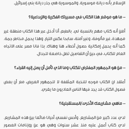
الإسلام بأنه ديانة موسوية. والموسوية هي جذر ديانة بني إسرائيل.
- ما هو موقع هذا الكتاب في مسيرتك الفكرية والإبداعية؟
أظن أنه كتاب مهم بالنسبة لي. بالطبع، أنا أدخل عبر هذا الكتاب منطقة غير
ممهدة، غير مألوفة، وغير آمنة، سابحا عكس التيار. وهذا يحمل مخاطر جمة.
كما أنه يحمل إمكانية حصول أخطاء هنا وهناك. بذا فانا مصر على الاتجاه
العام للكتاب، في حين أن التفاصيل تظل خاضعة للجدال.
- من هو الجمهور المفترض للكتاب وما الذي تأمل أن يصل إليه القراء؟
أعتقد ان الكتاب موجه للنخبة المثقفة لا للجمهور العريض، مع أن بعض
فصول الكتاب قد يجد فيها الناس العاديون ما يغري.
- ماهي مشاريعك الأخرى/المستقبلية؟
لدي عدد كبير من المشاريع. وأحس نفسي أحيانا ضائعا بين هذه المشاريع.
لدي كتاب أعمل عليه منذ عشر سنوات وهي هو عن روزنامات العصور