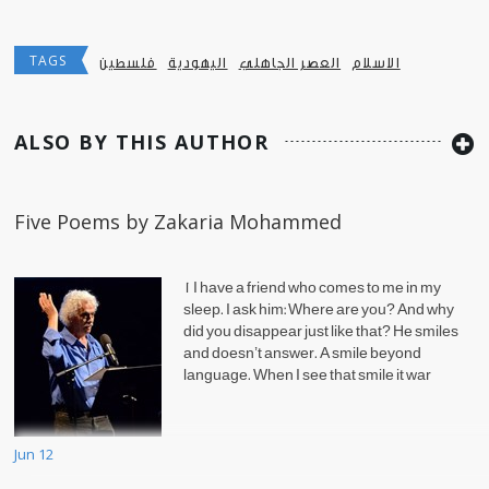
TAGS
الاسلام
العصر الجاهلي
اليهودية
فلسطين
ALSO BY THIS AUTHOR
Five Poems by Zakaria Mohammed
1 I have a friend who comes to me in my
sleep. I ask him: Where are you? And why
did you disappear just like that? He smiles
and doesn’t answer. A smile beyond
language. When I see that smile it war
Jun 12