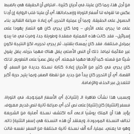
من أجل هذا، ربما كان علينا، في أحيان كثيرة ، افتراض أن الحقيقة هي بالضبط
عكس ما تقوله لنا أسفار التوراة وإصحاحاتها، أي أن علينا قلب الرواية إن أردنا
الحصول على الحقيقة. وبما أن عملية التحرير، أي إعادة صياغة التقاليد بناء
على ما يجري على الأرض - وما كان يجري كان هو انتصار يهودا على
إسرائيل- فقد كانت هذه العملية معقدة وطويلة جدا، ومرت في ما يبدو
بمراحل مختلفة. فقد كان يُمسك بتقليد، ثم يجري تحريره، لكن النتيجة تكون
غير ملائمة تماما. ذلك أن النص الأصلي يظل هناك مهما حرّرته، يظل يقول
شيئا من قصته كما أرادها مهما قمعته. أي يظل عصيّا على التطويع. لذلك
كان يجري في كثير من الأحيان إعادة كتابة نسخة جديدة من السفر، أو
القصة. أي أن التحرير كان يبدأ من جديد من نقطة الصفر، وبما يتيح حرية أكبر
للتعديل عبر الحذف والإضافة.
وبسبب هذا نشأت ظاهرة الـ (تثنيات)، أي الأسفار المزدوجة، في التوراة.
فسفر (التثنية) كان (تثنية) على نص آخر، أي صياغة ثانية لنصٍ قديم معروف.
يؤيد هذا أن الملك يوشيّا ادعى أنه اكتشف نسخة أصلية من الشريعة
تخالف النسخة الموجودة. ويعتقد أن هذه النسخة هي (سفر التثنية) ذاته.
وهو ما يعني، عمليا، أنه ألّف نسخة ثانية مختلفة من السفر نفسه قالت