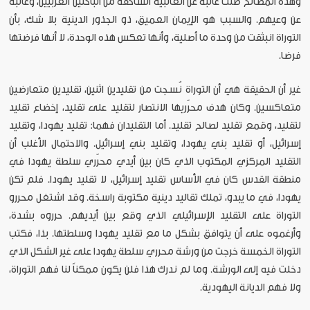
وهذه المصالح ظلت غائبة عن الغالبية الساحقة من الباحثين الغربيين، وغائبة
عن وعيهم. والسبب هو الإيمان العميق، ذو الجذور الدينية بلا شك، بأن
التوراة انبثقت من وحدة ما أصلية، وأنها تعكس هذه الوحدة، لا أنها فرضتها
فرضا.
غير أن الحقيقة هي أن التوراة نُسجت من تقليدين اثنين، تقليدين متعارضين
متعاكسين. وكان هدف محرّريها الانتصار لتقليد على تقليد، إخضاع تقليد
لتقليد، وقمع تقليد لصالح تقليد. أما التقليدان فهما: تقليد يهودا، وتقليد
إسرائيل، أو تقليد بني يهودا، وتقليد بني إسرائيل. والاحتمال الأغلب أن
التقليد المركزي المكتوب الذي كان بين أيدي محرّري سلطة يهودا في
منطقة القدس كان في الأساس تقليد إسرائيل، لا تقليد يهودا. فلم تكن
يهودا، في ما يبدو، تملك تقاليد دينية مكتوبة راسخة. وقد اشتغل محررو
التوراة على التقليد الإسرائيلي الذي وقع بين أيديهم. حرروه بشدة،
وأرغموه على أن يتوافق بشكل ما مع تقليد يهودا وسلطتها. بذا، فكتب
التوراة الخمسة خرجت من ورشة محرري سلطة يهودا على غير الشكل الذي
دخلت فيه إلى الورشة. وما لم ندرك هذا فلن يكون ممكناً لنا فهم التوراة،
ولا فهم الديانة اليهودية.