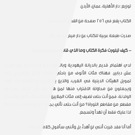
توزيع: دار الأهلية، عمان، الأردن.
الكتاب يقع في 256 صفحة من القطع المتوسط.
صدرت طبعة عربية للكتاب عن دار ميم في الجزائر.
- كيف تبلورت فكرة الكتاب وما الذي قادك نحو الموضوع؟
لدي اهتمام قديم بالديانة اليهودية وبالتوراة. لكن كما تعلم فإن التوراة
عش دبابير. فهناك مئات الألوف من باحثي التوراة، الذين يعتاشون على
تمويل الهيئات الدينية في الغرب، والذين يعتقدون أن التوراة حكر لهم،
ويجعلون من محاولة الاقتراب منها لمن هم من خارج الحقل نوعا من
الولدنة. فمن أنت حتى تضيف إلى مئات الملايين من الصفحات التي طالت كل
مقطع من مقاطع التوراة؟ من أنت حتى تأتي بجديد؟ ومن سيستمع إليك؟
لذا عليك فقط أن تهدأ وتسمع.
أما أنا فقد قررت أنني لن أهدأ، بل وأنني سأقول كلاما مختلفا.