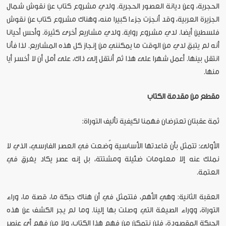
الحجرية، وعن ديانة العصور الحجرية. ولدي مشروع كتاب عن نقوش شمال
الجزيرة العربية، وقد أنجزت جزءا كبيرا منه، وهناك مشروع كتاب عن نقوش
فلسطين أيضا. لدي مشروع رواية. ولدي مشاريع أخرى كثيرة. وأحس أحيانا
أنه لم يتبق لدي من الوقت ما يمكنني من إنجاز كل هذه المشاريع. لذا فأنا
انتقل بينها. أعمل شهرا على هذا ثم أنتقل إلى ذاك، على أمل أن لا أخسر أيا
منها.
مقطع
من
مقدمة
الكتاب
ثمة عقبتان تعترضان فهمنا لكيفية تأليف التوراة:
الأولى: تتمثل بأن قاعدتها الأساسية وُضعت في العصر الفارسي، الذي لا
نملك عنه إلا معلومات ضئيلة ومشتتة، بل إنه عصر يكاد يغرق في
العتمة.
العقبة الثانية: وهي الأهم، فتتمثل في أن هناك حبكة ما، قصة ما، وراء
التوراة، ووراء الصيغة التي وصلت بها إلينا. وما لم يجر الكشف عن هذه
الحبكة المقصودة، فلن نتمكن من فهم هذا الكتاب، ولا من فهم أي عنصر