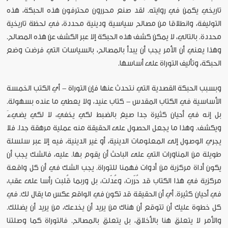
تاريخي يكمن في روايته. لقد صنع محررون محترفون هذه الحبكة، هذه
التوليفة، وانطلاقا من مصالح سياسية ودينية محددة، في لحظة تاريخية
محددة. بالتالي، لا يمكن كشف هذه الحبكة إلا عبر الكشف عن هذه المصالح.
وهذا يعني أن الأمر يجب أن يبدأ بالمصالح، بالسياسات التي فرضت وضع
الحبكة، وتأليف التوراة على أساسها.
وبسبب الحبكة القصدية التي نتحدث عنها فإن التوراة - أي الكتب الخمسة
الأساسية في الكتاب المقدس - كتاب عنيد، ولا يعطي ما عنده بسهولة.
بل إنه في أحيان كثيرة جدا صيغ بالضبط لكي يخفي، لا لكي يضيءَ
ويكشف. وهذا ما يجعل الحصول على الحقيقة منه عملية مرهقة جدا. فلا
يجري الوصول إلى المعلومات الدينية، أو غير الدينية، فيه إلا عبر سلسلة
طويلة من المناورات التي على الباحث أن يقوم بها. عليه، فالشك يجب أن
يكون أداة مركزية من أدوات فهمنا للتوراة. يجب الشك في أن كل واقعة
مركزية في هذا الكتاب قد حُرّرت، وعُدّلت، بل وربما قُلبت رأسا على عقب،
في أحيان كثيرة. أي أن الحقيقة قد تكون في الواقع عكس ما يقال لك. في
كل خطوة عليك أن تتوقع أن هناك من يريد أن يخدعك، من يريد أن يضللك.
والأمر لا يتعلق هنا بالأخلاق، بل يتعلق بالمصالح. فالتوراة كما وصلتنا