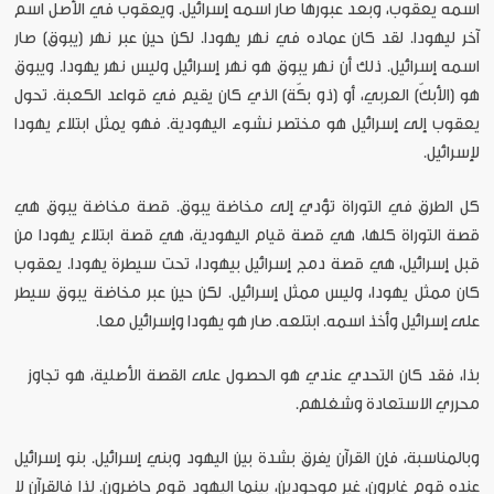
اسمه يعقوب، وبعد عبورها صار اسمه إسرائيل. ويعقوب في الأصل اسم
آخر ليهودا. لقد كان عماده في نهر يهودا. لكن حين عبر نهر (يبوق) صار
اسمه إسرائيل. ذلك أن نهر يبوق هو نهر إسرائيل وليس نهر يهودا. ويبوق
هو (الأبكّ) العربي، أو (ذو بكّة) الذي كان يقيم في قواعد الكعبة. تحول
يعقوب إلى إسرائيل هو مختصر نشوء اليهودية. فهو يمثل ابتلاع يهودا
لإسرائيل.
كل الطرق في التوراة تؤدي إلى مخاضة يبوق. قصة مخاضة يبوق هي
قصة التوراة كلها، هي قصة قيام اليهودية، هي قصة ابتلاع يهودا من
قبل إسرائيل، هي قصة دمج إسرائيل بيهودا، تحت سيطرة يهودا. يعقوب
كان ممثل يهودا، وليس ممثل إسرائيل. لكن حين عبر مخاضة يبوق سيطر
على إسرائيل وأخذ اسمه. ابتلعه. صار هو يهودا وإسرائيل معا.
بذا، فقد كان التحدي عندي هو الحصول على القصة الأصلية، هو تجاوز
محرري الاستعادة وشغلهم.
وبالمناسبة، فإن القرآن يفرق بشدة بين اليهود وبني إسرائيل. بنو إسرائيل
عنده قوم غابرون، غير موجودين، بينما اليهود قوم حاضرون. لذا فالقرآن لا