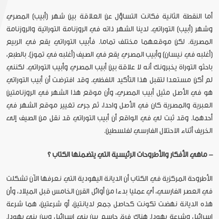
أما النقطة الثانية فكانت التساؤل عن العلاقة بين شهر (أبيب) المصري
وشهر (أبيب) التوراتي. لدينا الشهر ذاته في الروزنامة التوراتية والروزنامة
المصرية. لكن موقعهما مختلف تماما. فأبيب التوراتي يقع في الربيع
(أغلبه في نيسان) وأبيب المصري يقع في الصيف (أغلبه في تموز). بالطبع،
باحثو التوراة يخبرونك أنه لا علاقة بين أبيب المصري وأبيب التوراتي. لكنني
لم أكن مستعدا لتقبل هذا التأكيد اللفظي. وقد افترضت أن أبيب التوراتي
هو في الأصل مثيل أبيب المصري، وأن موقع هذا الشهر في الروزنامتين
العبرية والمصرية كان في الأصل واحدا، ثم جرى تغيير موقع الشهر في
أحدهما. وقد ثبت لي في الواقع أن أبيب التوراتي قد نقل من الصيف إلى
الخريف أثناء الاحتلال الفارسي لفلسطين.
- ماهي الأفكار والأطروحات الرئيسية التي يتضمنها الكتاب ؟
الأطروحة المركزية في الكتاب أن الديانة اليهودية التي نعرفها الآن تشكلت
في العصر الفارسي، أي عمليا بدءا من أوائل القرن الخامس قبل الميلاد، وأن
هذه الديانة نهضت تكونت كحاصل جمع لديانتين، أو شرعتين، هما شرعة
إسرائيل وشرعة يهودا. هناك فرق حاسم بين بني إسرائيل وبين بني يهودا.