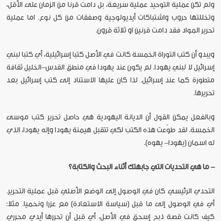
ولم تكن عملية التوحيد عملية سريعة، بل دامت قرنا من الزمان على الأقل،
وتخللتها حروب واشتباكات أيديولوجية وصفقات من كل نوع. اما عملية
تحرير المواد فقد دامت قرنين او ثلاثة قرون.
ويبدو أن كتب التوراة الخمسة كانت في الأصل كتبا إسرائيلية، أي كتبا لبني
إسرائيل لا لبني يهودا. لم يكون عند يهودا في منطق القدس-الخليل ثقافة
متطورة كما عند إسرائيل. لذا كان عليها الاستناد إلى كتب إسرائيل بعد
تحريرها.
وبالفعل يمكن القول أن الديانة اليهودية هي حاصل تحرير كتب موسى
الخمسة. لقد طوّعت هذه الكتب لكي تتقبل هيمنة يهودا وإله يهودا، الذي
له اسمان (يهودا- يهوه).
- ما هي التحديات التي جابهتك أثناء البحث والكتابة؟
التحدي الرئيسي كان في الوصول إلى الوضع الأصلي قبل عملية التحرير.
أي في الوصول إلى ما قبل (سياسة الاستعادة) مع عزرا ونحميا. مثلا:
كيف كانت قصة ذبح إسحق في الأصل، أي قبل أن تحررها أيدي محرري