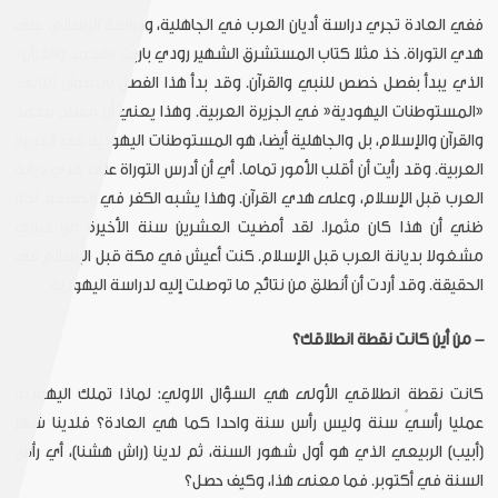
ففي العادة تجري دراسة أديان العرب في الجاهلية، ودراسة الإسلام، على
هدي التوراة. خذ مثلا كتاب المستشرق الشهير رودي باريت «محمد والقرآن»
الذي يبدأ بفصل خصص للنبي والقرآن. وقد بدأ هذا الفصل بالعنوان التالي:
«المستوطنات اليهودية« في الجزيرة العربية. وهذا يعني أن مفتاح محمد
والقرآن والإسلام، بل والجاهلية أيضا، هو المستوطنات اليهودية في الجزيرة
العربية. وقد رأيت أن أقلب الأمور تماما. أي أن أدرس التوراة على هدي ديانة
العرب قبل الإسلام، وعلى هدي القرآن. وهذا يشبه الكفر في الحقيقة. لكن
ظني أن هذا كان مثمرا. لقد أمضيت العشرين سنة الأخيرة من حياتي
مشغولا بديانة العرب قبل الإسلام. كنت أعيش في مكة قبل الإسلام في
الحقيقة. وقد أردت أن أنطلق من نتائج ما توصلت إليه لدراسة اليهودية.
- من أين كانت نقطة انطلاقك؟
كانت نقطة انطلاقي الأولى هي السؤال الاولي: لماذا تملك اليهودية
عمليا رأسيْ سنة وليس رأس سنة واحدا كما هي العادة؟ فلدينا شهر
(أبيب) الربيعي الذي هو أول شهور السنة، ثم لدينا (راش هشنا)، أي رأس
السنة في أكتوبر. فما معنى هذا، وكيف حصل؟