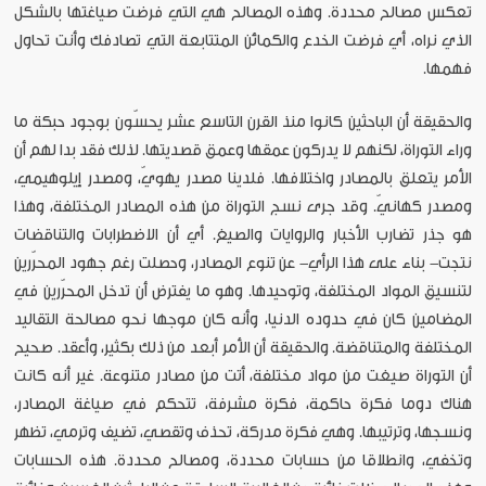
تعكس مصالح محددة. وهذه المصالح هي التي فرضت صياغتها بالشكل
الذي نراه، أي فرضت الخدع والكمائن المتتابعة التي تصادفك وأنت تحاول
فهمها.
والحقيقة أن الباحثين كانوا منذ القرن التاسع عشر يحسّون بوجود حبكة ما
وراء التوراة، لكنهم لا يدركون عمقها وعمق قصديتها. لذلك فقد بدا لهم أن
الأمر يتعلق بالمصادر واختلافها. فلدينا مصدر يهويّ، ومصدر إيلوهيمي،
ومصدر كهانيّ. وقد جرى نسج التوراة من هذه المصادر المختلفة، وهذا
هو جذر تضارب الأخبار والروايات والصيغ. أي أن الاضطرابات والتناقضات
نتجت- بناء على هذا الرأي- عن تنوع المصادر، وحصلت رغم جهود المحرّرين
لتنسيق المواد المختلفة، وتوحيدها. وهو ما يفترض أن تدخل المحرّرين في
المضامين كان في حدوده الدنيا، وأنه كان موجها نحو مصالحة التقاليد
المختلفة والمتناقضة. والحقيقة أن الأمر أبعد من ذلك بكثير، وأعقد. صحيح
أن التوراة صيغت من مواد مختلفة، أتت من مصادر متنوعة. غير أنه كانت
هناك دوما فكرة حاكمة، فكرة مشرفة، تتحكم في صياغة المصادر،
ونسجها، وترتيبها. وهي فكرة مدركة، تحذف وتقصي، تضيف وترمي، تظهر
وتخفي، وانطلاقا من حسابات محددة، ومصالح محددة. هذه الحسابات