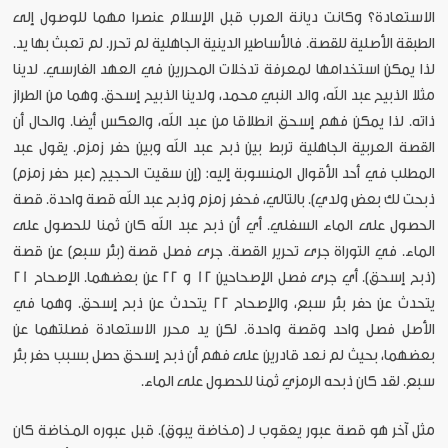
الاستعادة؟ وكانت ديانة العرب قبل الإسلام عنصرا مهما للوصول إلى
الطبقة الأصلية للقصة. فالأساطير الدينية الجاهلية لم تحرر. لم تعبث بها يد.
لذا يمكن استخدامها لمعرفة تدخلات المحررين في العهد الفارسي. لدينا
مثلا الذبيح عبد الله، والد النبي محمد، ولدينا الذبيح إسحق. وهما من الطراز
ذاته. لذا يمكن فهم إسحق انطلاقا من عبد الله، والعكس أيضا. والحال أن
القصة العربية الجاهلية تربط بين ذبح عبد الله وبين حفر زمزم. يقول عبد
المطلب في أحد الأقوال المنسوبة إليه: (إن سقيت الحجيج [عبر حفر زمزم]
ذبحت لك بعض ولدي). بالتالي، فحفر زمزم وذبح عبد الله قصة واحدة. قصة
الحصول على الماء السفلي. أي أن ذبح عبد الله كان ثمنا للحصول على
الماء. في التوراة جرى تحرير القصة. جرى فصل قصة (بئر سبع) عن قصة
(ذبح إسحق). أي جرى فصل الإصحاحين 12 و 22 عن بعضهما. الإصحاح 21
يتحدث عن حفر بئر سبع، والإصحاح 22 يتحدث عن ذبح إسحق. وهما في
الأصل فصل واحد وقصة واحدة. لكن يد محرر الاستعادة فصلتهما عن
بعضهما، بحيث لم نعد قادرين على فهم أن ذبح إسحق حصل بسبب حفر بئر
سبع. لقد كان ذبحه الرمزي ثمنا للحصول على الماء.
مثل آخر هو قصة عبور يعقوب لـ (مخاضة يبوق). قبل عبوره المخاضة كان