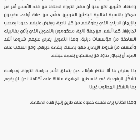
واعتقاد كثيرين. لكن يبدو أن فهم التوراة انطلاقا من هذه الأسس أمر غير
ممكن بالنسبة لغالبية الباحثين الغربيين. فهُم، من جهة أولى، مقيدون
بالإيمان الديني الذي يطوّقهم من كل ناحية، ويفرض عليهم حدودا يصعب
تجاوزها. كما أنهم، من جهة ثانية، محكومون بالتمويل الذي يأتي بغالبيته
الساحقة من مؤسسات دينية. وهذا التمويل يفرض عليهم شروطا أشد
وأقسى من شروط الإيمان. فهو يمسك بلقمة خبزهم. ومن الصعب على
المرء أن يتجاوز حدود من يمسكون بلقمة عيشه.
بذا يفترض بنا ألا ننتظر هؤلاء حين يتعلق الأمر بدراسة التوراة، وبدراسة
تشكّل اليهودية في فلسطين. المهمة ملقاة على أكتافنا نحن. لن يقوم
بها بالشكل المطلوب غيرنا.
وهذا الكتاب يرى نفسه خطوة على طريق إنجاز هذه المهمة.