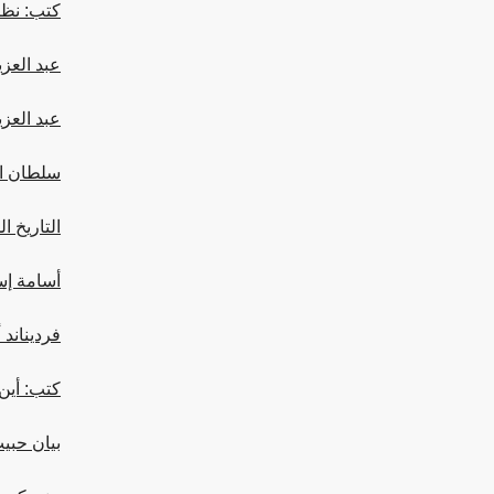
كتب: نظا
عبد العزي
عبد العزي
سلطان ال
التاريخ ا
أسامة إسب
فرديناند 
كتب: أين
بيان حبي