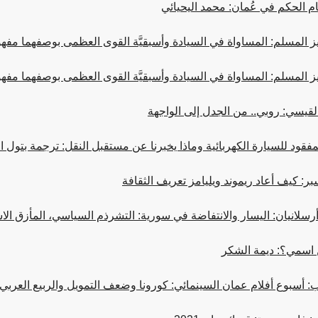
م الحكم في عُمان: محمد اليحيائي
ز المسلم: المساواة في السيادة وأسبقيَّة القوى العظمى بوصفهما مفهومَين م
ز المسلم: المساواة في السيادة وأسبقيَّة القوى العظمى بوصفهما مفهومَين م
قيسي: روبي.. من الجدل إلى الواجهة
لمفقود للسيارة الكهربائية وماذا يخبرنا عن مستقبل النقل: ترجمة بتول 
ر: كيف أعاد ريموند ويليامز تعريف الثقافة
أرسلانيان: اليسار والانتفاضة في سورية: التشرذم السياسي، المأزق الا
 اسمي؟: ديمة الشكر
ب: أسبوع أفلام عمان السينمائي: كورونا وضعف التمويل والربيع العربي