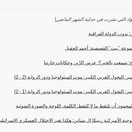
مواد التي نشرت في جدلية الشهر الماضي
]
 ندوب الدولة العراقية
وعة "بيت" القصصية: أحمد الحقيل
ج: سمعت بالخبر؟: عرس الزّين وحكايات حارتنا
: التحول الغربي الكبير: موت الميثولوجيا ودور الرواية (2 - 2)
: التحول الغربي الكبير: موت الميثولوجيا ودور الرواية (1 - 2)
حمود: أن تلتقط ما لا يُلتقط: الكلمة، اللوحة والصورة الضوئية
لوجية الأميركية ريبيكا إل ستاين: هكذا تغير الاحتلال العسكري الإسرائي