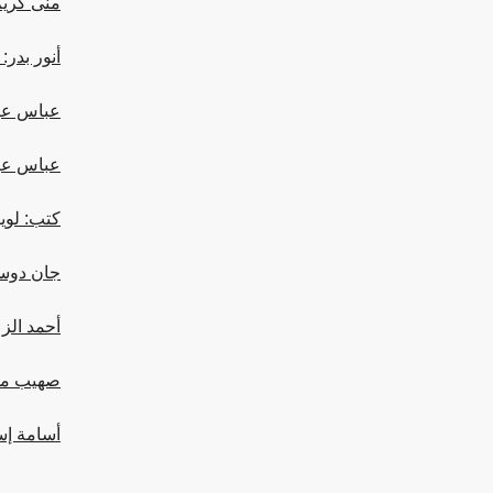
منى كريم:
أنور بدر:
عباس عبيد:
عباس عبيد:
كتب: لوي
جان دوست
أحمد الز
صهيب محم
أسامة إس