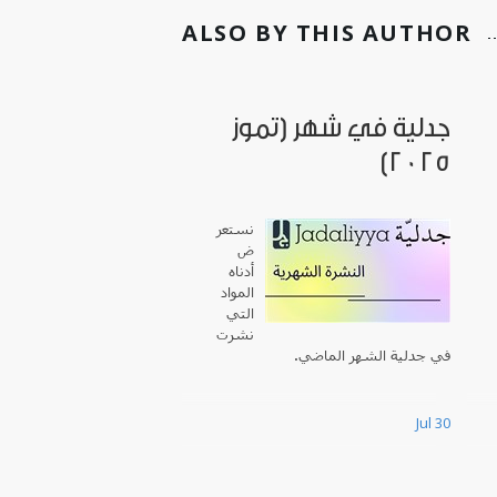
ALSO BY THIS AUTHOR
جدلية في شهر (تموز
2025)
نستعر
ض
أدناه
المواد
التي
نشرت
في جدلية الشهر الماضي.
Jul 30