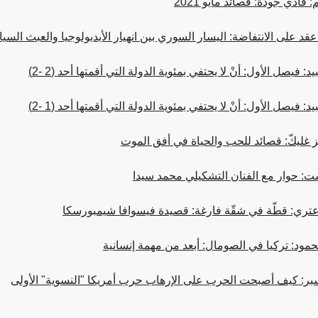
 فادي جودة: قصائد مايو 2021
 عقد على الانتفاضة: اليسار السوري بين انهيار الأيديولوجيا والعبث الس
 فيصل الأول: أنْ لا يحتفي بمئوية الدولة التي أقمتها أحد (2 -2)
 فيصل الأول: أنْ لا يحتفي بمئوية الدولة التي أقمتها أحد (1 -2)
ز غليكّ: قصائد للحب والحياة في أفق الموت
: حوار مع الفنان التشكيلي محمد سيدا
عتري: قطّة في شقّة فارغة: قصيدة فيسوافا شيمبورسكا
ود: تركيا في الصومال: أبعد من مهمة إنسانية
بر: كيف أصبحت الحرب على الإرهاب حرب أمريكا "النسوية" الأولى