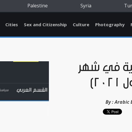
Palestine
Syria
Tu
Cities
Sex and Citizenship
Culture
Photography
ية في شهر
202)
By :
Arabic 